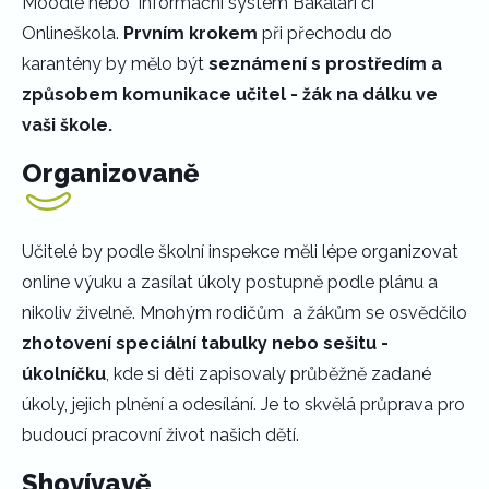
Moodle nebo informační systém Bakaláři či
Onlineškola.
Prvním krokem
při přechodu do
karantény by mělo být
seznámení s prostředím a
způsobem komunikace učitel - žák na dálku ve
vaši škole.
Organizovaně
Učitelé by podle školní inspekce měli lépe organizovat
online výuku a zasílat úkoly postupně podle plánu a
nikoliv živelně. Mnohým rodičům a žákům se osvědčilo
zhotovení speciální tabulky nebo sešitu -
úkolníčku
, kde si děti zapisovaly průběžně zadané
úkoly, jejich plnění a odesílání. Je to skvělá průprava pro
budoucí pracovní život našich dětí.
Shovívavě